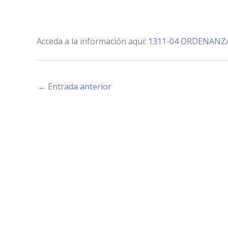
Acceda a la información aquí:
1311-04 ORDENANZ
←
Entrada anterior
Estamos haciendo juntos «La Villa que Queremos»
Facebook-
Instagram
Youtube