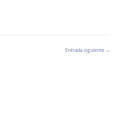
Entrada siguiente
→
rano (X5194) - Córdoba -