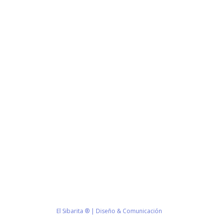
Estamos haciendo juntos «La Villa que Queremos»
Facebook-
Instagram
Youtube
f
Información de Contacto
San Martín 43, Villa General Belgrano (X5194) - Córdoba -
Argentina
municipio@vgb.gov.ar
+54 3546 46-1333
1420/1216
El Sibarita ® | Diseño & Comunicación