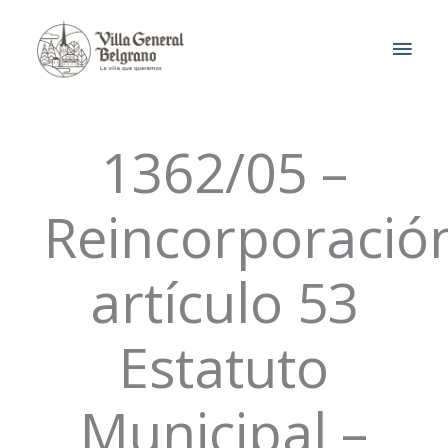
Ir
MEN
al
contenido
PRIN
1362/05 –
Reincorporació
artículo 53
Estatuto
Municipal –