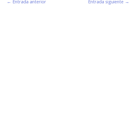
←
Entrada anterior
Entrada siguiente
→
Estamos haciendo juntos «La Villa que Queremos»
Facebook-
Instagram
Youtube
f
Información de Contacto
San Martín 43, Villa General Belgrano (X5194) - Córdoba -
Argentina
municipio@vgb.gov.ar