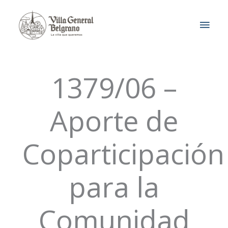
Ir
MEN
al
contenido
PRIN
1379/06 –
Aporte de
Coparticipación
para la
Comunidad