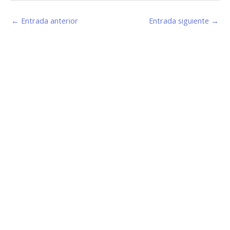
←
Entrada anterior
Entrada siguiente
→
Estamos haciendo juntos «La Villa que Queremos»
Facebook-
Instagram
Youtube
f
Información de Contacto
San Martín 43, Villa General Belgrano (X5194) - Córdoba -
Argentina