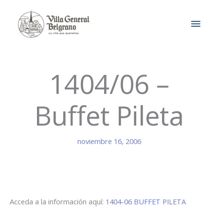
Ir
MEN
al
contenido
PRIN
1404/06 –
Buffet Pileta
noviembre 16, 2006
Acceda a la información aquí:
1404-06 BUFFET PILETA