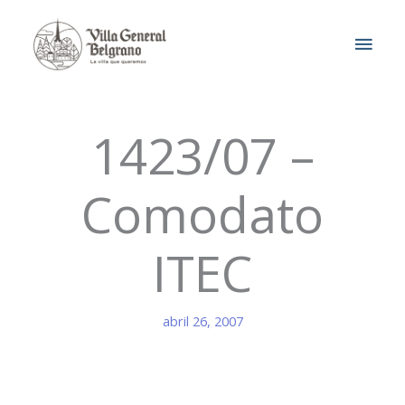
Ir
MEN
al
contenido
PRIN
1423/07 –
Comodato
ITEC
abril 26, 2007