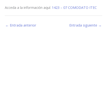
Acceda a la información aquí:
1423 – 07 COMODATO ITEC
←
Entrada anterior
Entrada siguiente
→
Estamos haciendo juntos «La Villa que Queremos»
Facebook-
Instagram
Youtube
f
Información de Contacto