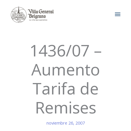
Ir
MEN
al
contenido
PRIN
1436/07 –
Aumento
Tarifa de
Remises
noviembre 26, 2007