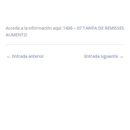
Acceda a la información aquí:
1436 – 07 TARIFA DE REMISSES
AUMENTO
←
Entrada anterior
Entrada siguiente
→
Estamos haciendo juntos «La Villa que Queremos»