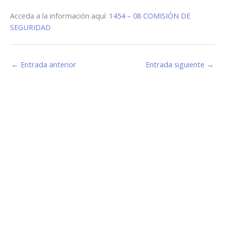
Acceda a la información aquí:
1454 – 08 COMISIÓN DE
SEGURIDAD
←
Entrada anterior
Entrada siguiente
→
Estamos haciendo juntos «La Villa que Queremos»
Facebook-
Instagram
Youtube
f