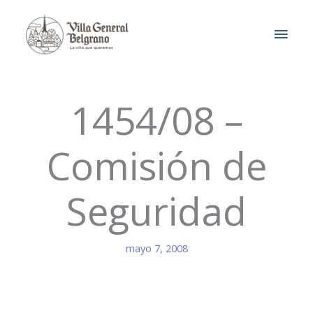
Ir
MEN
al
contenido
PRIN
1454/08 –
Comisión de
Seguridad
mayo 7, 2008