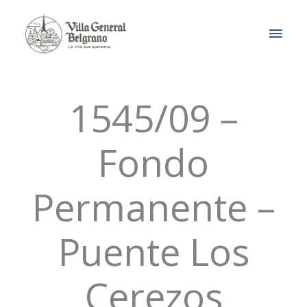
Ir
MEN
al
contenido
PRIN
1545/09 –
Fondo
Permanente –
Puente Los
Cerezos