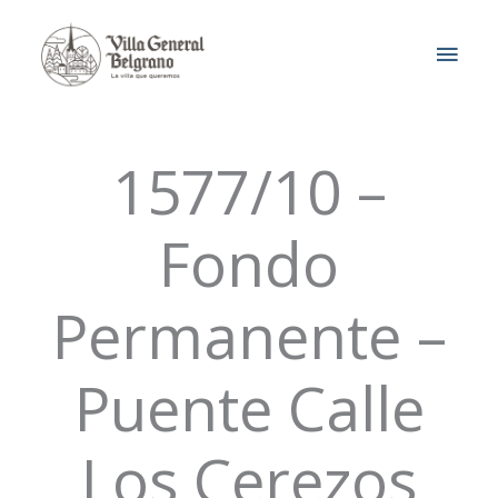
Ir
MEN
al
contenido
PRIN
1577/10 –
Fondo
Permanente –
Puente Calle
Los Cerezos