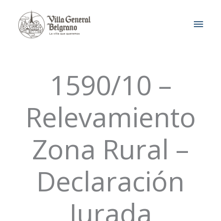
Ir
MEN
al
contenido
PRIN
1590/10 –
Relevamiento
Zona Rural –
Declaración
Jurada