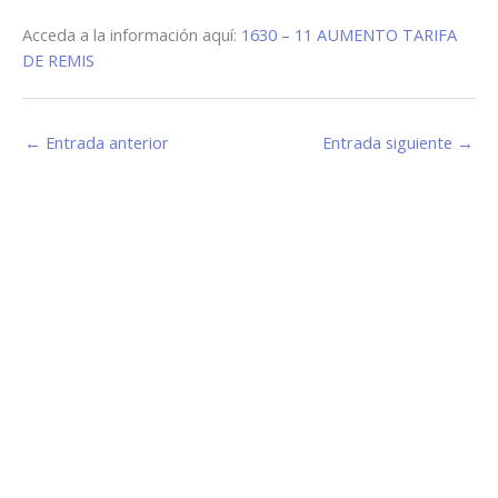
Acceda a la información aquí:
1630 – 11 AUMENTO TARIFA
DE REMIS
←
Entrada anterior
Entrada siguiente
→
Estamos haciendo juntos «La Villa que Queremos»
Facebook-
Instagram
Youtube
f