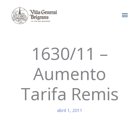
Ir
MEN
al
contenido
PRIN
1630/11 –
Aumento
Tarifa Remis
abril 1, 2011