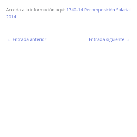
Acceda a la información aquí:
1740-14 Recomposición Salarial
2014
←
Entrada anterior
Entrada siguiente
→
Estamos haciendo juntos «La Villa que Queremos»
Facebook-
Instagram
Youtube
f