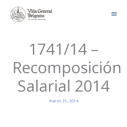
Ir
MEN
al
contenido
PRIN
1741/14 –
Recomposición
Salarial 2014
marzo 31, 2014