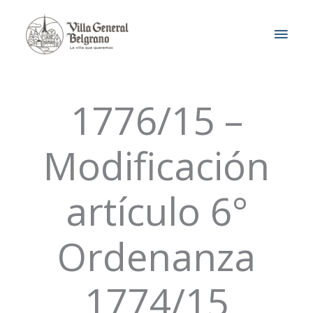
Ir
MEN
al
contenido
PRIN
1776/15 –
Modificación
artículo 6°
Ordenanza
1774/15