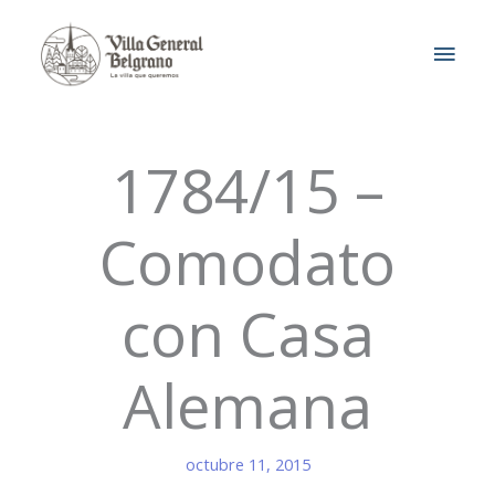
Ir
MEN
al
contenido
PRIN
1784/15 –
Comodato
con Casa
Alemana
octubre 11, 2015