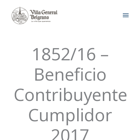
Ir
MEN
al
contenido
PRIN
1852/16 –
Beneficio
Contribuyente
Cumplidor
2017