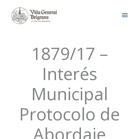
Ir
MEN
al
contenido
PRIN
1879/17 –
Interés
Municipal
Protocolo de
Abordaje