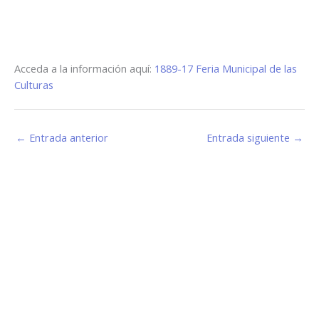
Acceda a la información aquí:
1889-17 Feria Municipal de las
Culturas
←
Entrada anterior
Entrada siguiente
→
Estamos haciendo juntos «La Villa que Queremos»