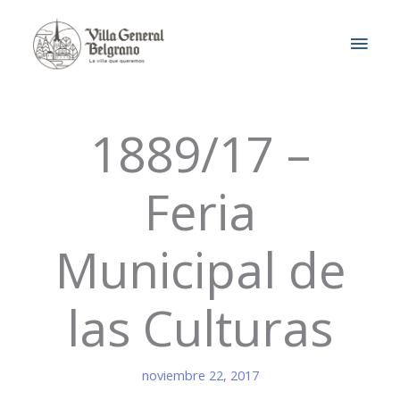
Ir
MEN
al
contenido
PRIN
1889/17 –
Feria
Municipal de
las Culturas
noviembre 22, 2017