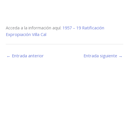
Acceda a la información aquí:
1957 – 19 Ratificación
Expropiación Villa Cal
←
Entrada anterior
Entrada siguiente
→
Estamos haciendo juntos «La Villa que Queremos»