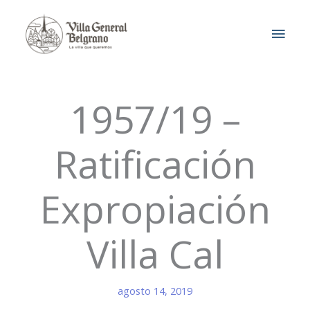
Ir
MEN
al
contenido
PRIN
1957/19 –
Ratificación
Expropiación
Villa Cal
agosto 14, 2019