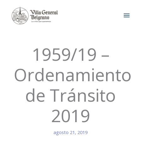
Ir
MEN
al
contenido
PRIN
1959/19 –
Ordenamiento
de Tránsito
2019
agosto 21, 2019