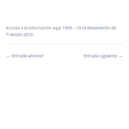
Acceda a la información aquí:
1959 – 19 Ordenamiento de
Tránsito 2019
←
Entrada anterior
Entrada siguiente
→
Estamos haciendo juntos «La Villa que Queremos»