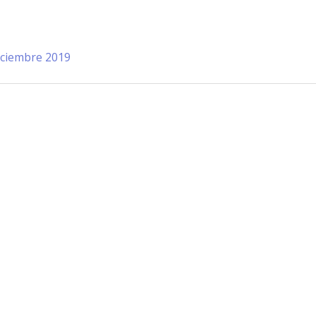
iciembre 2019
Información de Contacto
San Martín 43, Villa General Belg
Argentina
municipio@vgb.gov.ar
+54 3546 46-1333
1420/1216