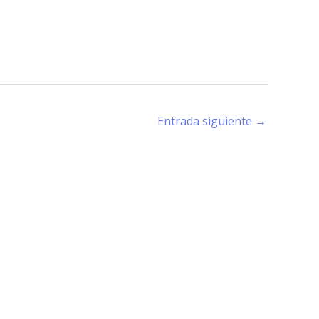
Entrada siguiente
→
rano (X5194) - Córdoba -