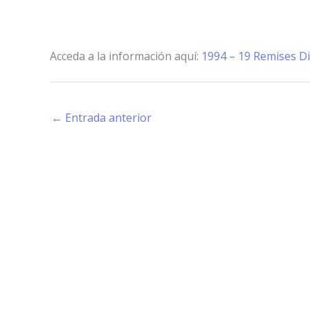
Acceda a la información aquí:
1994 – 19 Remises D
←
Entrada anterior
Estamos haciendo juntos «La Villa que Queremos»
Facebook-
Instagram
Youtube