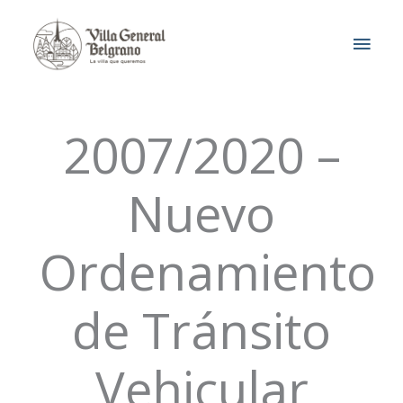
Ir
MEN
al
contenido
PRIN
2007/2020 –
Nuevo
Ordenamiento
de Tránsito
Vehicular