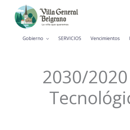
Ir
al
contenido
Gobierno
SERVICIOS
Vencimientos
2030/2020 
Tecnológic