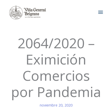
Ir
MEN
al
contenido
PRIN
2064/2020 –
Eximición
Comercios
por Pandemia
noviembre 20, 2020