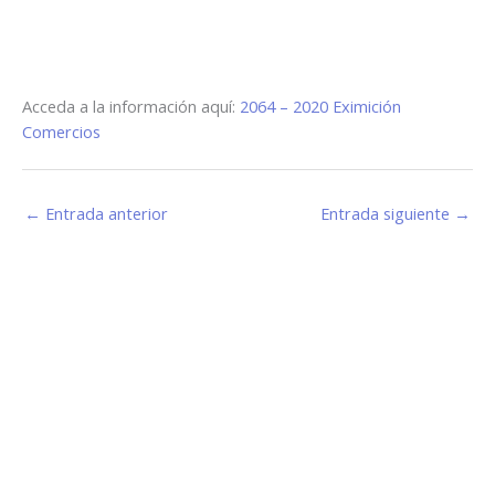
Acceda a la información aquí:
2064 – 2020 Eximición
Comercios
←
Entrada anterior
Entrada siguiente
→
Estamos haciendo juntos «La Villa que Queremos»