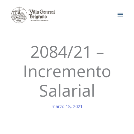
Ir
MEN
al
contenido
PRIN
2084/21 –
Incremento
Salarial
marzo 18, 2021