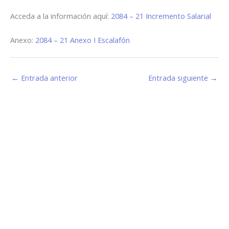
Acceda a la información aquí:
2084 – 21 Incremento Salarial
Anexo:
2084 – 21 Anexo I Escalafón
←
Entrada anterior
Entrada siguiente
→
Estamos haciendo juntos «La Villa que Queremos»
Facebook-
Instagram
Youtube