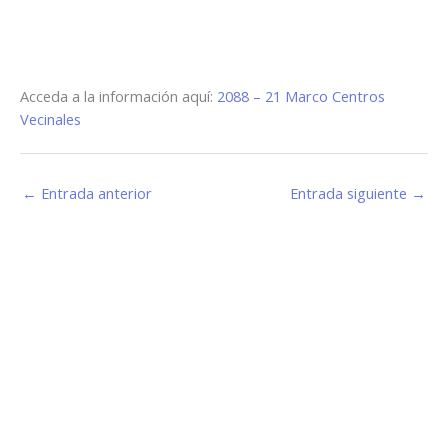
Acceda a la información aquí:
2088 – 21 Marco Centros
Vecinales
←
Entrada anterior
Entrada siguiente
→
Estamos haciendo juntos «La Villa que Queremos»