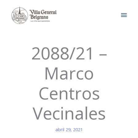
Ir
MEN
al
contenido
PRIN
2088/21 –
Marco
Centros
Vecinales
abril 29, 2021