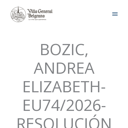
Ir
MEN
al
contenido
PRIN
BOZIC,
ANDREA
ELIZABETH-
EU74/2026-
RESOLUCIÓN