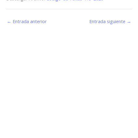
←
Entrada anterior
Entrada siguiente
→
Estamos haciendo juntos «La Villa que Queremos»
Facebook-
Instagram
Youtube
f
Información de Contacto
San Martín 43, Villa General Belgrano (X5194) - Córdoba -