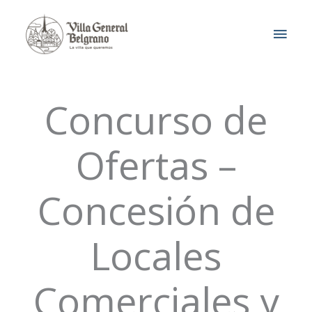
Ir
MEN
al
contenido
PRIN
Concurso de
Ofertas –
Concesión de
Locales
Comerciales y