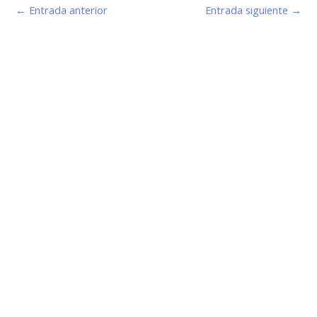
←
Entrada anterior
Entrada siguiente
→
Estamos haciendo juntos «La Villa que Queremos»
Facebook-
Instagram
Youtube
f
Información de Contacto
San Martín 43, Villa General Belgrano (X5194) - Córdoba -
Argentina
municipio@vgb.gov.ar