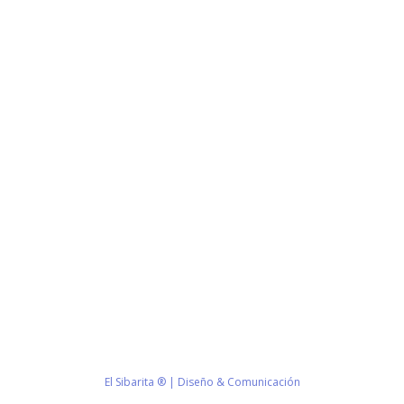
Estamos haciendo juntos «La Villa que Queremos»
Facebook-
Instagram
Youtube
f
Información de Contacto
San Martín 43, Villa General Belgrano (X5194) - Córdoba -
Argentina
municipio@vgb.gov.ar
+54 3546 46-1333
1420/1216
El Sibarita ® | Diseño & Comunicación