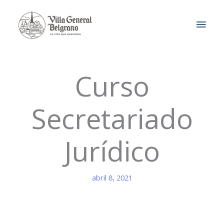
Ir
MEN
al
contenido
PRIN
Curso
Secretariado
Jurídico
abril 8, 2021