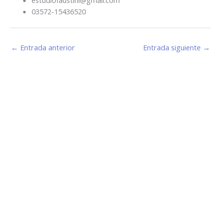
03572-15436520
←
Entrada anterior
Entrada siguiente
→
Estamos haciendo juntos «La Villa que Queremos»
Facebook-
Instagram
Youtube
f
Información de Contacto