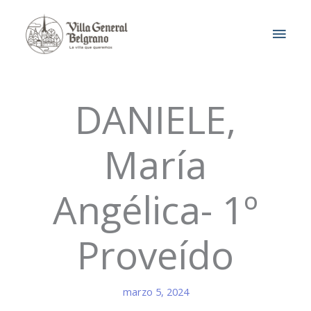
Ir
MEN
al
contenido
PRIN
DANIELE,
María
Angélica- 1º
Proveído
marzo 5, 2024