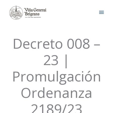
Ir
MEN
al
contenido
PRIN
Decreto 008 –
23 |
Promulgación
Ordenanza
2189/23