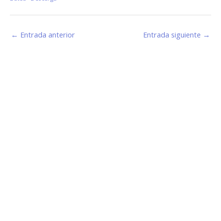
←
Entrada anterior
Entrada siguiente
→
Estamos haciendo juntos «La Villa que Queremos»
Facebook-
Instagram
Youtube
f
Información de Contacto
San Martín 43, Villa General Belgrano (X5194) - Córdoba -