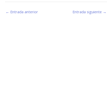
←
Entrada anterior
Entrada siguiente
→
Estamos haciendo juntos «La Villa que Queremos»
Facebook-
Instagram
Youtube
f
Información de Contacto
San Martín 43, Villa General Belgrano (X5194) - Córdoba -
Argentina