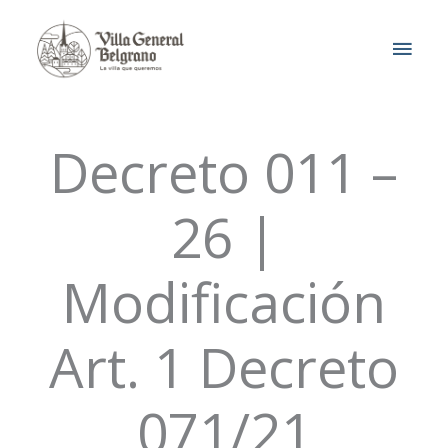
Ir
MEN
al
contenido
PRIN
Decreto 011 –
26 |
Modificación
Art. 1 Decreto
071/21