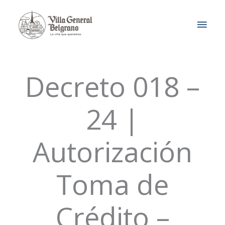
Ir
MEN
al
contenido
PRIN
Decreto 018 –
24 |
Autorización
Toma de
Crédito –