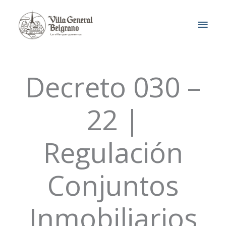
Ir
MEN
al
contenido
PRIN
Decreto 030 –
22 |
Regulación
Conjuntos
Inmobiliarios