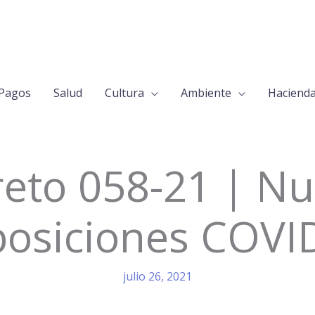
Pagos
Salud
Cultura
Ambiente
Haciend
eto 058-21 | N
posiciones COVI
julio 26, 2021