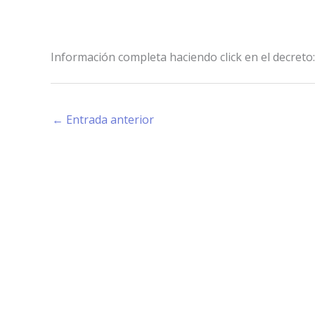
Información completa haciendo click en el decreto
←
Entrada anterior
Estamos haciendo juntos «La Villa que Queremos»
Facebook-
Instagram
Youtube