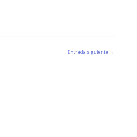
Entrada siguiente
→
rano (X5194) - Córdoba -