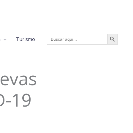
BOTÓN DE BÚSQUED
Buscar:
a
Turismo
uevas
D-19