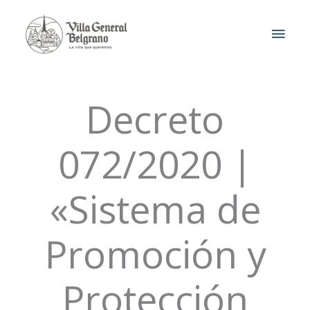
Ir
MEN
al
contenido
PRIN
Decreto
072/2020 |
«Sistema de
Promoción y
Protección