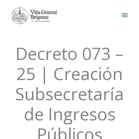
Ir
MEN
al
contenido
PRIN
Decreto 073 –
25 | Creación
Subsecretaría
de Ingresos
Públicos