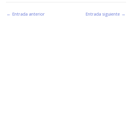
←
Entrada anterior
Entrada siguiente
→
Estamos haciendo juntos «La Villa que Queremos»
Facebook-
Instagram
Youtube
f
Información de Contacto
San Martín 43, Villa General Belgrano (X5194) - Córdoba -
Argentina