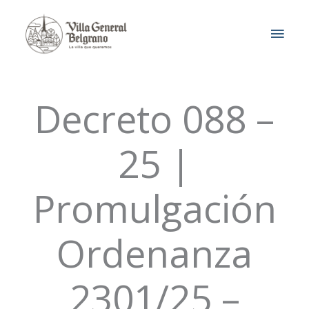
Ir
MEN
al
contenido
PRIN
Decreto 088 –
25 |
Promulgación
Ordenanza
2301/25 –