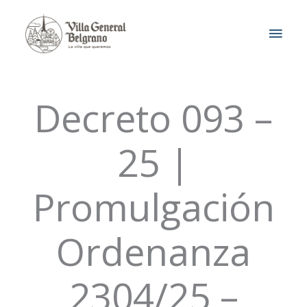
Ir
MEN
al
contenido
PRIN
Decreto 093 –
25 |
Promulgación
Ordenanza
2304/25 –