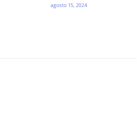
agosto 15, 2024
Información de Contacto
San Martín 43, Villa General Belg
Argentina