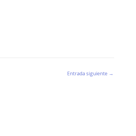
Entrada siguiente
→
rano (X5194) - Córdoba -