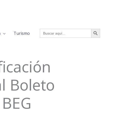
BOTÓN DE BÚSQUED
Buscar:
a
Turismo
ficación
l Boleto
– BEG