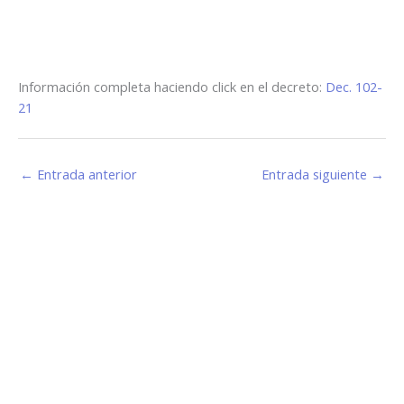
Información completa haciendo click en el decreto:
Dec. 102-
21
←
Entrada anterior
Entrada siguiente
→
Estamos haciendo juntos «La Villa que Queremos»