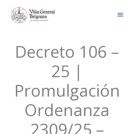
Ir
MEN
al
contenido
PRIN
Decreto 106 –
25 |
Promulgación
Ordenanza
2309/25 –