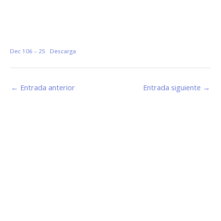
Dec 106 – 25
Descarga
←
Entrada anterior
Entrada siguiente
→
Estamos haciendo juntos «La Villa que Queremos»
Facebook-
Instagram
Youtube