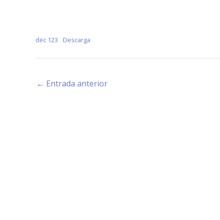
dec 123
Descarga
←
Entrada anterior
Estamos haciendo juntos «La Villa que Queremos»
Facebook-
Instagram
Youtube