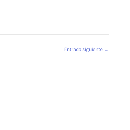
Entrada siguiente
→
rano (X5194) - Córdoba -