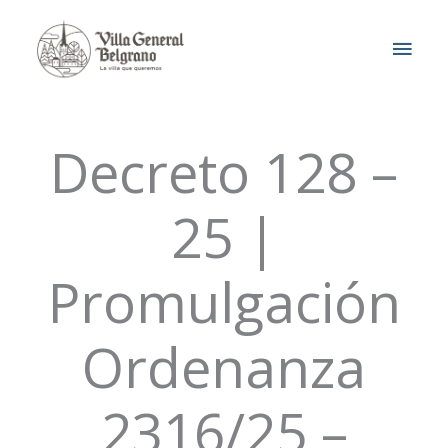
Ir
MEN
al
contenido
PRIN
Decreto 128 –
25 |
Promulgación
Ordenanza
2316/25 –