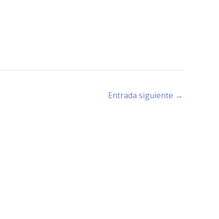
Entrada siguiente
→
rano (X5194) - Córdoba -