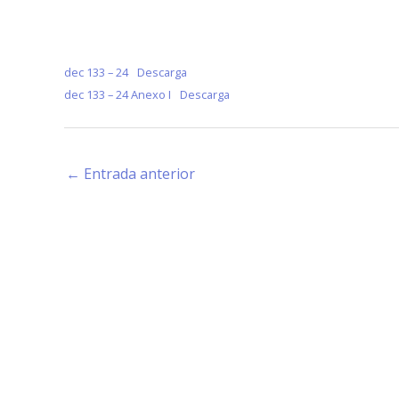
dec 133 – 24
Descarga
dec 133 – 24 Anexo I
Descarga
←
Entrada anterior
Estamos haciendo juntos «La Villa que Queremos»