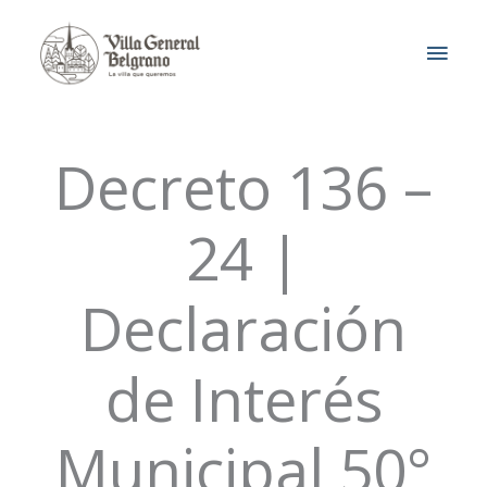
Ir
MEN
al
contenido
PRIN
Decreto 136 –
24 |
Declaración
de Interés
Municipal 50°