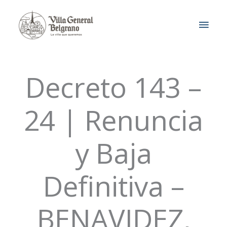
Ir
MEN
al
contenido
PRIN
Decreto 143 –
24 | Renuncia
y Baja
Definitiva –
BENAVIDEZ,